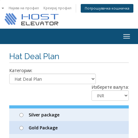
n
Најава на профил
Креирај профил
Потрошувачка кошничка
Togg
navig
Hat Deal Plan
Категории:
Изберете валута:
Silver package
Gold Package