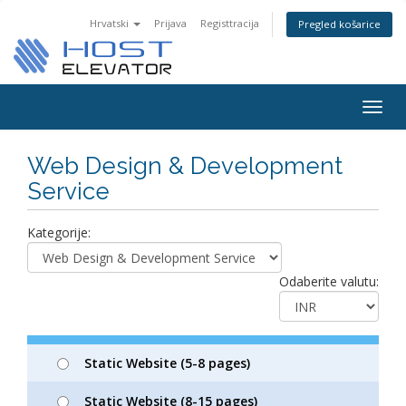
Hrvatski
Prijava
Registtracija
Pregled košarice
Togg
navig
Web Design & Development
Service
Kategorije:
Odaberite valutu:
Static Website (5-8 pages)
Static Website (8-15 pages)