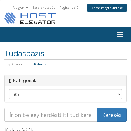
Magyar
Bejelentkezés
Regisztráció
Kosár megtekintése
Togg
navig
Tudásbázis
Ügyfélkapu
Tudásbázis
Kategóriák
Kategóriák