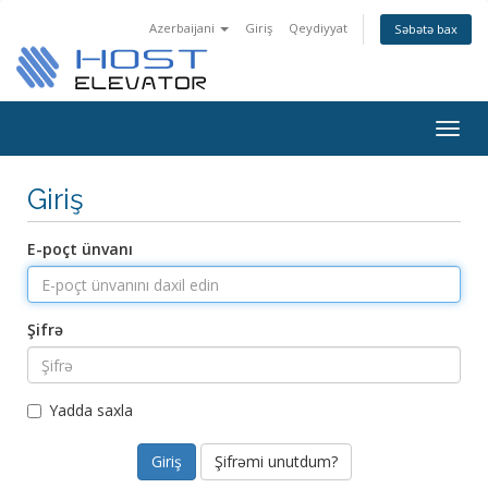
Azerbaijani
Giriş
Qeydiyyat
Səbətə bax
Togg
navig
Giriş
E-poçt ünvanı
Şifrə
Yadda saxla
Şifrəmi unutdum?