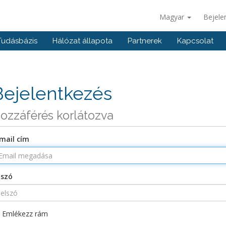
Magyar
Bejele
Tudásbázis
Hálózat állapota
Partnerek
Kapcsolat
Bejelentkezés
ozzáférés korlátozva
mail cím
lszó
Emlékezz rám