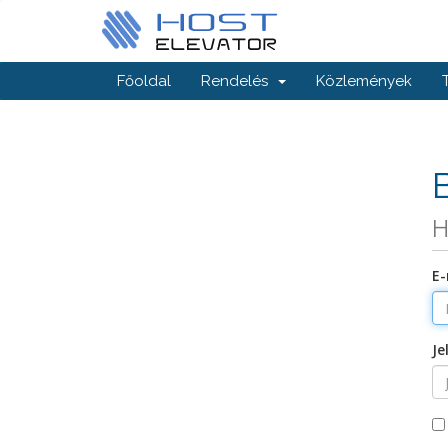
Főoldal
Rendelés
Közlemények
H
E-
Je