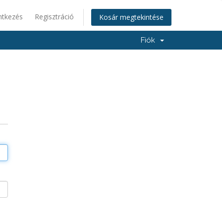
ntkezés
Regisztráció
Kosár megtekintése
Fiók