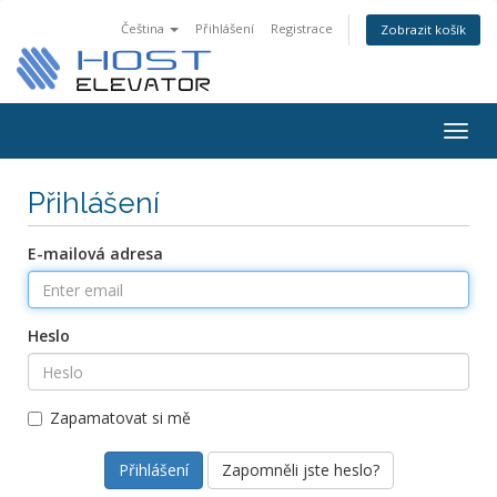
Čeština
Přihlášení
Registrace
Zobrazit košík
Togg
navig
Přihlášení
E-mailová adresa
Heslo
Zapamatovat si mě
Zapomněli jste heslo?